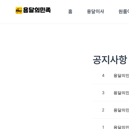
콘텐츠로
건너뛰기
홈
용달이사
원룸
공지사항
4
용달의민
3
용달의민
2
용달의민
1
용달의민