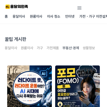
콘텐츠로
건너뛰기
홈
용달이사
원룸이사
이사 청소
인터넷
가전・가구 이전설
꿀팁 게시판
용달이사
원룸이사
가구
가전제품
부동산·경제
생활정보