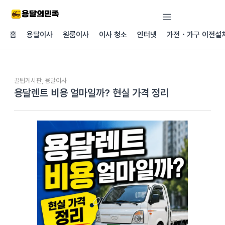
콘텐츠로
건너뛰기
홈
용달이사
원룸이사
이사 청소
인터넷
가전・가구 이전설
꿀팁게시판
,
용달이사
용달렌트 비용 얼마일까? 현실 가격 정리