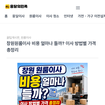
콘텐츠로
건너뛰기
홈
용달이사
원룸이사
이사 청소
인터넷
가전・가구 이전설
꿀팁게시판
,
원룸이사
창원원룸이사 비용 얼마나 들까? 이사 방법별 가격
총정리