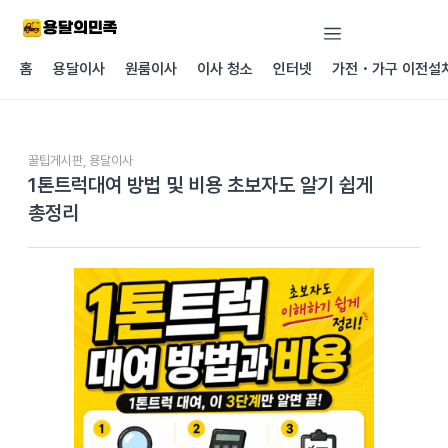
콘텐츠로
건너뛰기
홈
용달이사
원룸이사
이사 청소
인터넷
가전・가구 이전설
꿀팁게시판
,
용달이사
1톤트럭대여 방법 및 비용 초보자도 알기 쉽게
총정리