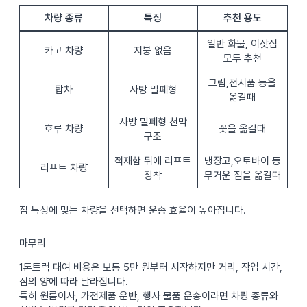
차량 종류
특징
추천 용도
일반 화물, 이삿짐
카고 차량
지붕 없음
모두 추천
그림,전시품 등을
탑차
사방 밀폐형
옮길때
사방 밀폐형 천막
호루 차량
꽃을 옮길때
구조
적재함 뒤에 리프트
냉장고,오토바이 등
리프트 차량
장착
무거운 짐을 옮길때
짐 특성에 맞는 차량을 선택하면 운송 효율이 높아집니다.
마무리
1톤트럭 대여 비용은 보통 5만 원부터 시작하지만 거리, 작업 시간,
짐의 양에 따라 달라집니다.
특히 원룸이사, 가전제품 운반, 행사 물품 운송이라면 차량 종류와