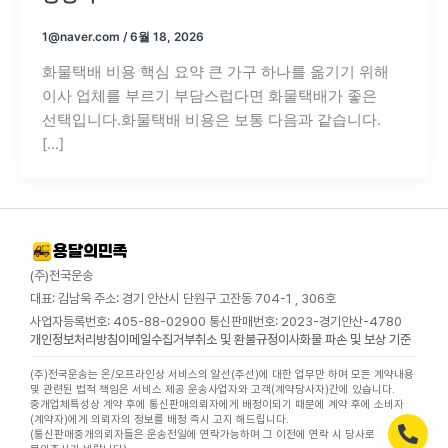
1@naver.com
/
6월 18, 2026
화물택배 비용 핵심 요약 큰 가구 하나를 옮기기 위해
이사 업체를 부르기 부담스럽다면 화물택배가 좋은
선택입니다.화물택배 비용은 보통 다음과 같습니다.
[…]
(주)전국운송
대표: 김남욱 주소: 경기 안산시 단원구 고잔동 704-1 , 306호
사업자등록번호: 405-88-02900 통신판매번호: 2023-경기안산-4780
개인정보처리방침
이메일수집거부
취소 및 환불규정
이사화물 파손 및 보상 기준
(주)전국운송는 온/오프라인상 서비스의 알선(주선)에 대한 업무만 하며 모든 계약내용
및 관련된 법적 책임은 서비스 제공 운송사업자와 고객(계약당사자)간에 있습니다.
중개업체특성상 계약 후에 통신판매의뢰자에게 배정이되기 때문에 계약 후에 소비자
(계약자)에게 의뢰자의 정보를 배정 즉시 고지 해드립니다.
(통신판매중개의뢰자들은 운송전일에 연락가능하며 그 이전에 연락 시 당사로