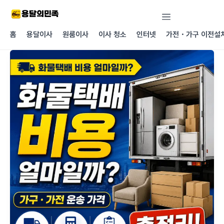
콘텐츠로
건너뛰기
홈
용달이사
원룸이사
이사 청소
인터넷
가전・가구 이전설