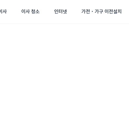
이사
이사 청소
인터넷
가전・가구 이전설치