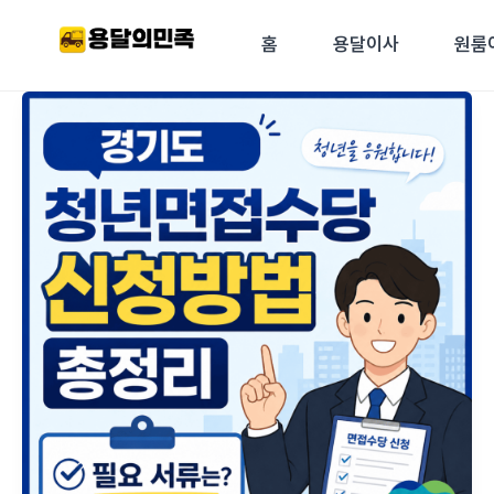
콘텐츠로
건너뛰기
홈
용달이사
원룸