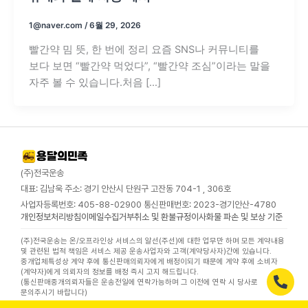
1@naver.com
/
6월 29, 2026
빨간약 밈 뜻, 한 번에 정리 요즘 SNS나 커뮤니티를
보다 보면 “빨간약 먹었다”, “빨간약 조심”이라는 말을
자주 볼 수 있습니다.처음 […]
(주)전국운송
대표: 김남욱 주소: 경기 안산시 단원구 고잔동 704-1 , 306호
사업자등록번호: 405-88-02900 통신판매번호: 2023-경기안산-4780
개인정보처리방침
이메일수집거부
취소 및 환불규정
이사화물 파손 및 보상 기준
(주)전국운송는 온/오프라인상 서비스의 알선(주선)에 대한 업무만 하며 모든 계약내용
및 관련된 법적 책임은 서비스 제공 운송사업자와 고객(계약당사자)간에 있습니다.
중개업체특성상 계약 후에 통신판매의뢰자에게 배정이되기 때문에 계약 후에 소비자
(계약자)에게 의뢰자의 정보를 배정 즉시 고지 해드립니다.
(통신판매중개의뢰자들은 운송전일에 연락가능하며 그 이전에 연락 시 당사로
문의주시기 바랍니다)