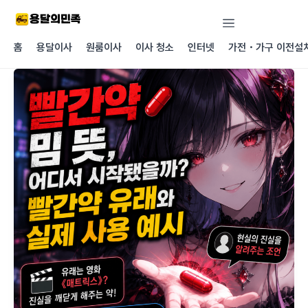
콘텐츠로
건너뛰기
홈
용달이사
원룸이사
이사 청소
인터넷
가전・가구 이전설