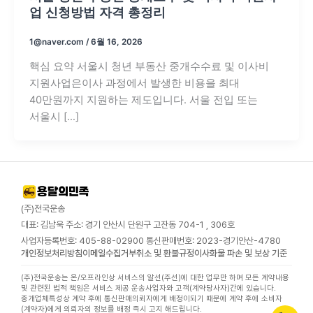
업 신청방법 자격 총정리
1@naver.com
/
6월 16, 2026
핵심 요약 서울시 청년 부동산 중개수수료 및 이사비
지원사업은이사 과정에서 발생한 비용을 최대
40만원까지 지원하는 제도입니다. 서울 전입 또는
서울시 […]
(주)전국운송
대표: 김남욱 주소: 경기 안산시 단원구 고잔동 704-1 , 306호
사업자등록번호: 405-88-02900 통신판매번호: 2023-경기안산-4780
개인정보처리방침
이메일수집거부
취소 및 환불규정
이사화물 파손 및 보상 기준
(주)전국운송는 온/오프라인상 서비스의 알선(주선)에 대한 업무만 하며 모든 계약내용
및 관련된 법적 책임은 서비스 제공 운송사업자와 고객(계약당사자)간에 있습니다.
중개업체특성상 계약 후에 통신판매의뢰자에게 배정이되기 때문에 계약 후에 소비자
(계약자)에게 의뢰자의 정보를 배정 즉시 고지 해드립니다.