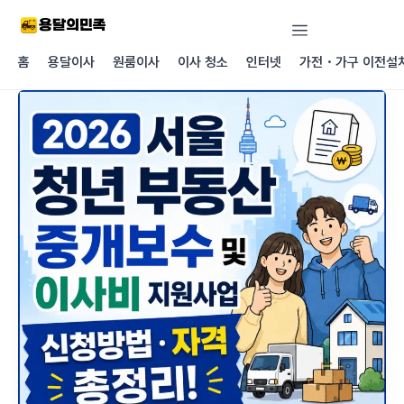
콘텐츠로
건너뛰기
홈
용달이사
원룸이사
이사 청소
인터넷
가전・가구 이전설