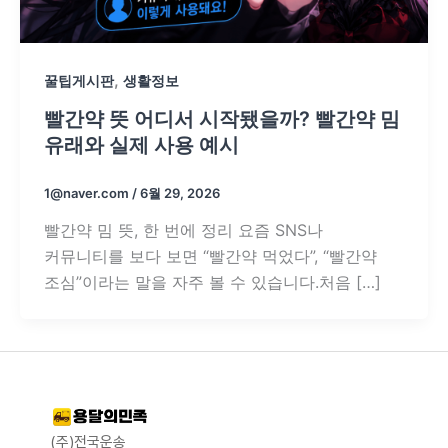
,
꿀팁게시판
생활정보
빨간약 뜻 어디서 시작됐을까? 빨간약 밈
유래와 실제 사용 예시
1@naver.com
/
6월 29, 2026
빨간약 밈 뜻, 한 번에 정리 요즘 SNS나
커뮤니티를 보다 보면 “빨간약 먹었다”, “빨간약
조심”이라는 말을 자주 볼 수 있습니다.처음 […]
(주)전국운송