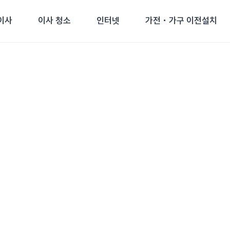
이사
이사 청소
인터넷
가전・가구 이전설치