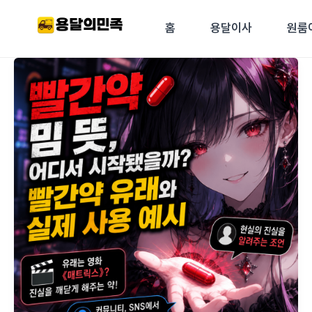
콘텐츠로
건너뛰기
홈
용달이사
원룸