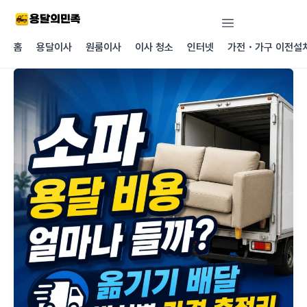
콘텐츠로
건너뛰기
홈
용달이사
원룸이사
이사 청소
인터넷
가전・가구 이전설