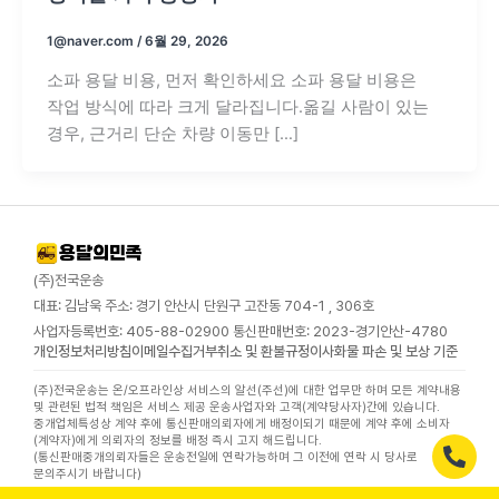
1@naver.com
/
6월 29, 2026
소파 용달 비용, 먼저 확인하세요 소파 용달 비용은
작업 방식에 따라 크게 달라집니다.옮길 사람이 있는
경우, 근거리 단순 차량 이동만 […]
(주)전국운송
대표: 김남욱 주소: 경기 안산시 단원구 고잔동 704-1 , 306호
사업자등록번호: 405-88-02900 통신판매번호: 2023-경기안산-4780
개인정보처리방침
이메일수집거부
취소 및 환불규정
이사화물 파손 및 보상 기준
(주)전국운송는 온/오프라인상 서비스의 알선(주선)에 대한 업무만 하며 모든 계약내용
및 관련된 법적 책임은 서비스 제공 운송사업자와 고객(계약당사자)간에 있습니다.
중개업체특성상 계약 후에 통신판매의뢰자에게 배정이되기 때문에 계약 후에 소비자
(계약자)에게 의뢰자의 정보를 배정 즉시 고지 해드립니다.
(통신판매중개의뢰자들은 운송전일에 연락가능하며 그 이전에 연락 시 당사로
문의주시기 바랍니다)