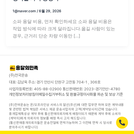
1@naver.com
/
6월 29, 2026
소파 용달 비용, 먼저 확인하세요 소파 용달 비용은
작업 방식에 따라 크게 달라집니다.옮길 사람이 있는
경우, 근거리 단순 차량 이동만 […]
(주)전국운송
대표: 김남욱 주소: 경기 안산시 단원구 고잔동 704-1 , 306호
사업자등록번호: 405-88-02900 통신판매번호: 2023-경기안산-4780
개인정보처리방침
이메일수집거부
취소 및 환불규정
이사화물 파손 및 보상 기준
(주)전국운송는 온/오프라인상 서비스의 알선(주선)에 대한 업무만 하며 모든 계약내용
및 관련된 법적 책임은 서비스 제공 운송사업자와 고객(계약당사자)간에 있습니다.
중개업체특성상 계약 후에 통신판매의뢰자에게 배정이되기 때문에 계약 후에 소비자
(계약자)에게 의뢰자의 정보를 배정 즉시 고지 해드립니다.
(통신판매중개의뢰자들은 운송전일에 연락가능하며 그 이전에 연락 시 당사로
문의주시기 바랍니다)