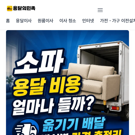
콘텐츠로
건너뛰기
홈
용달이사
원룸이사
이사 청소
인터넷
가전・가구 이전설