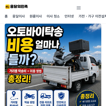
콘텐츠로
건너뛰기
홈
용달이사
원룸이사
이사 청소
인터넷
가전・가구 이전설