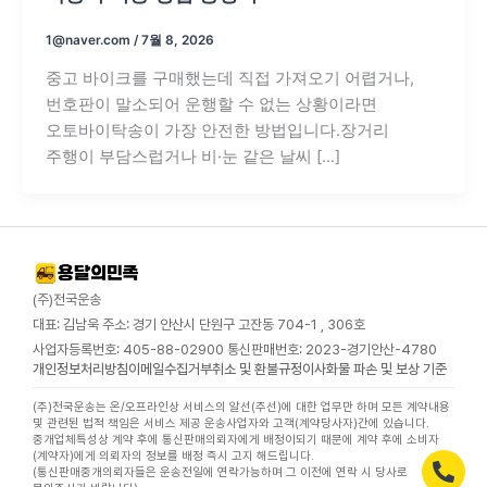
1@naver.com
/
7월 8, 2026
중고 바이크를 구매했는데 직접 가져오기 어렵거나,
번호판이 말소되어 운행할 수 없는 상황이라면
오토바이탁송이 가장 안전한 방법입니다.장거리
주행이 부담스럽거나 비·눈 같은 날씨 […]
(주)전국운송
대표: 김남욱 주소: 경기 안산시 단원구 고잔동 704-1 , 306호
사업자등록번호: 405-88-02900 통신판매번호: 2023-경기안산-4780
개인정보처리방침
이메일수집거부
취소 및 환불규정
이사화물 파손 및 보상 기준
(주)전국운송는 온/오프라인상 서비스의 알선(주선)에 대한 업무만 하며 모든 계약내용
및 관련된 법적 책임은 서비스 제공 운송사업자와 고객(계약당사자)간에 있습니다.
중개업체특성상 계약 후에 통신판매의뢰자에게 배정이되기 때문에 계약 후에 소비자
(계약자)에게 의뢰자의 정보를 배정 즉시 고지 해드립니다.
(통신판매중개의뢰자들은 운송전일에 연락가능하며 그 이전에 연락 시 당사로