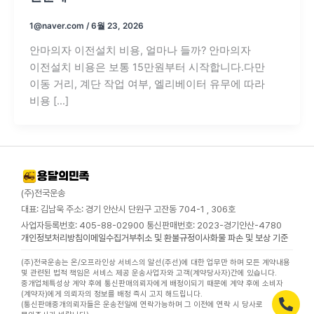
1@naver.com
/
6월 23, 2026
안마의자 이전설치 비용, 얼마나 들까? 안마의자
이전설치 비용은 보통 15만원부터 시작합니다.다만
이동 거리, 계단 작업 여부, 엘리베이터 유무에 따라
비용 […]
(주)전국운송
대표: 김남욱 주소: 경기 안산시 단원구 고잔동 704-1 , 306호
사업자등록번호: 405-88-02900 통신판매번호: 2023-경기안산-4780
개인정보처리방침
이메일수집거부
취소 및 환불규정
이사화물 파손 및 보상 기준
(주)전국운송는 온/오프라인상 서비스의 알선(주선)에 대한 업무만 하며 모든 계약내용
및 관련된 법적 책임은 서비스 제공 운송사업자와 고객(계약당사자)간에 있습니다.
중개업체특성상 계약 후에 통신판매의뢰자에게 배정이되기 때문에 계약 후에 소비자
(계약자)에게 의뢰자의 정보를 배정 즉시 고지 해드립니다.
(통신판매중개의뢰자들은 운송전일에 연락가능하며 그 이전에 연락 시 당사로