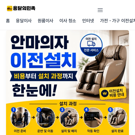
콘텐츠로
건너뛰기
홈
용달이사
원룸이사
이사 청소
인터넷
가전・가구 이전설