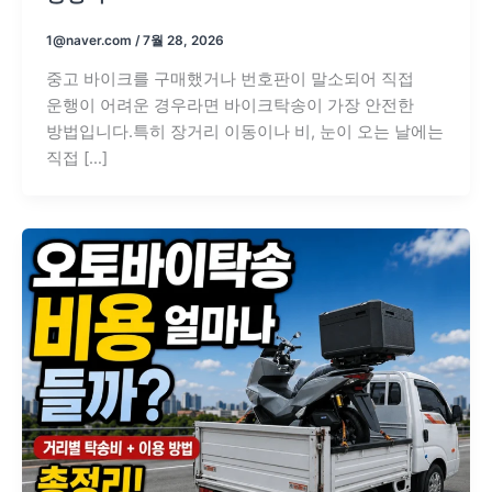
1@naver.com
/
7월 28, 2026
중고 바이크를 구매했거나 번호판이 말소되어 직접
운행이 어려운 경우라면 바이크탁송이 가장 안전한
방법입니다.특히 장거리 이동이나 비, 눈이 오는 날에는
직접 […]