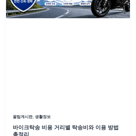
,
꿀팁게시판
생활정보
바이크탁송 비용 거리별 탁송비와 이용 방법
총정리