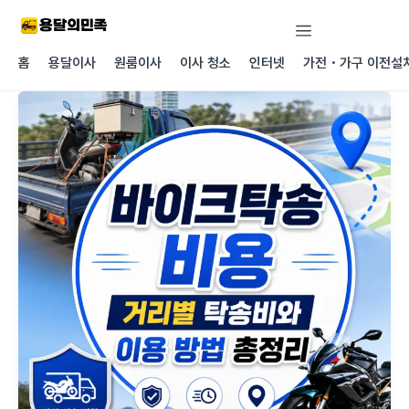
콘텐츠로
건너뛰기
홈
용달이사
원룸이사
이사 청소
인터넷
가전・가구 이전설