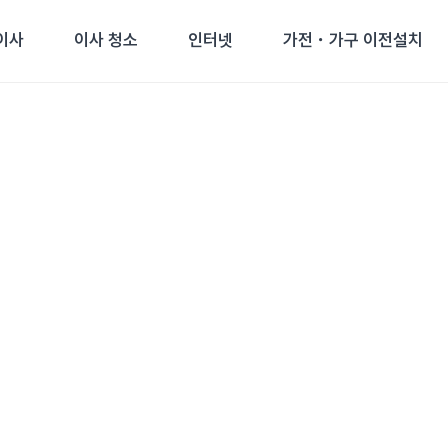
이사
이사 청소
인터넷
가전・가구 이전설치