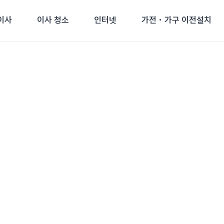
이사
이사 청소
인터넷
가전・가구 이전설치