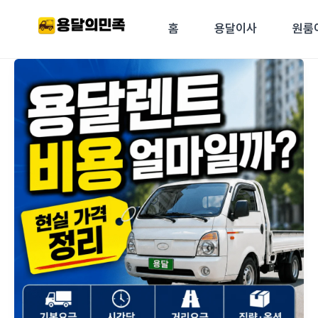
콘텐츠로
건너뛰기
홈
용달이사
원룸