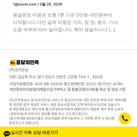
1@naver.com
/
5월 29, 2026
용달렌트 비용은 보통 1톤 기준 5만원~8만원부터
시작합니다.다만 실제 비용은 거리, 짐 양, 층수, 기사
도움 여부에 따라 달라집니다. 특히 용달이사나 […]
(주)전국운송
대표: 김남욱 주소: 경기 안산시 단원구 고잔동 704-1 , 306호
사업자등록번호: 405-88-02900 통신판매번호: 2023-경기안산-4780
개인정보처리방침
이메일수집거부
취소 및 환불규정
이사화물 파손 및 보상 기준
(주)전국운송는 온/오프라인상 서비스의 알선(주선)에 대한 업무만 하며 모든 계약내용
및 관련된 법적 책임은 서비스 제공 운송사업자와 고객(계약당사자)간에 있습니다.
중개업체특성상 계약 후에 통신판매의뢰자에게 배정이되기 때문에 계약 후에 소비자
(계약자)에게 의뢰자의 정보를 배정 즉시 고지 해드립니다.
(통신판매중개의뢰자들은 운송전일에 연락가능하며 그 이전에 연락 시 당사로
문의주시기 바랍니다)
실시간 카톡 상담 바로가기