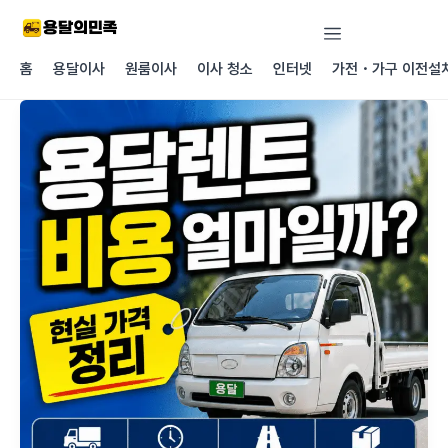
콘텐츠로
건너뛰기
홈
용달이사
원룸이사
이사 청소
인터넷
가전・가구 이전설