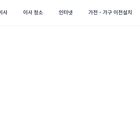
이사
이사 청소
인터넷
가전・가구 이전설치