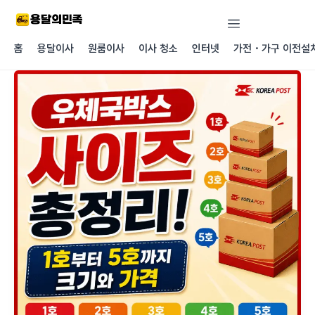
콘텐츠로
건너뛰기
홈
용달이사
원룸이사
이사 청소
인터넷
가전・가구 이전설