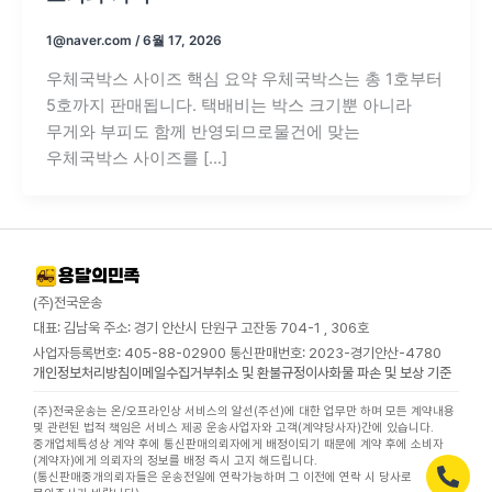
1@naver.com
/
6월 17, 2026
우체국박스 사이즈 핵심 요약 우체국박스는 총 1호부터
5호까지 판매됩니다. 택배비는 박스 크기뿐 아니라
무게와 부피도 함께 반영되므로물건에 맞는
우체국박스 사이즈를 […]
(주)전국운송
대표: 김남욱 주소: 경기 안산시 단원구 고잔동 704-1 , 306호
사업자등록번호: 405-88-02900 통신판매번호: 2023-경기안산-4780
개인정보처리방침
이메일수집거부
취소 및 환불규정
이사화물 파손 및 보상 기준
(주)전국운송는 온/오프라인상 서비스의 알선(주선)에 대한 업무만 하며 모든 계약내용
및 관련된 법적 책임은 서비스 제공 운송사업자와 고객(계약당사자)간에 있습니다.
중개업체특성상 계약 후에 통신판매의뢰자에게 배정이되기 때문에 계약 후에 소비자
(계약자)에게 의뢰자의 정보를 배정 즉시 고지 해드립니다.
(통신판매중개의뢰자들은 운송전일에 연락가능하며 그 이전에 연락 시 당사로