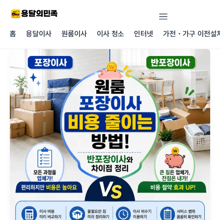
콘텐츠로
건너뛰기
홈
용달이사
원룸이사
이사 청소
인터넷
가전・가구 이전설