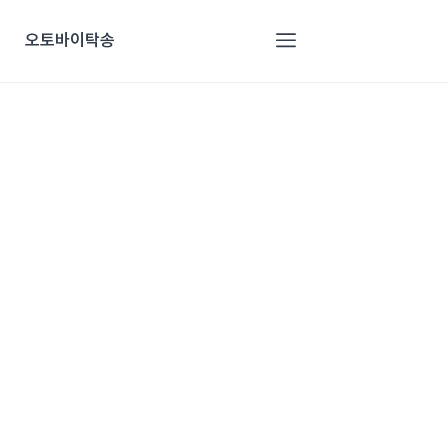
오토바이탁송