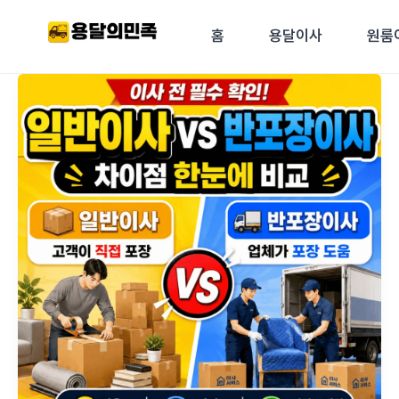
콘텐츠로
건너뛰기
홈
용달이사
원룸