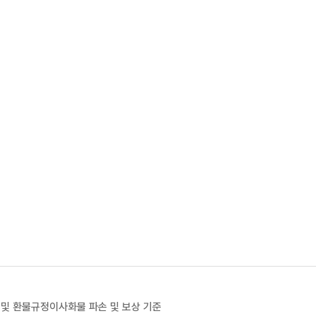
 및 환불규정
이사화물 파손 및 보상 기준