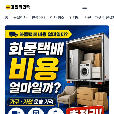
콘텐츠로
건너뛰기
홈
용달이사
원룸이사
이사 청소
인터넷
가전・가구 이전설