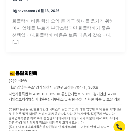
1@naver.com
/
6월 18, 2026
화물택배 비용 핵심 요약 큰 가구 하나를 옮기기 위해
이사 업체를 부르기 부담스럽다면 화물택배가 좋은
선택입니다.화물택배 비용은 보통 다음과 같습니다.
[…]
(주)전국운송
대표: 김남욱 주소: 경기 안산시 단원구 고잔동 704-1 , 306호
사업자등록번호: 405-88-02900 통신판매번호: 2023-경기안산-4780
개인정보처리방침
이메일수집거부
취소 및 환불규정
이사화물 파손 및 보상 기준
(주)전국운송는 온/오프라인상 서비스의 알선(주선)에 대한 업무만 하며 모든 계약내용
및 관련된 법적 책임은 서비스 제공 운송사업자와 고객(계약당사자)간에 있습니다.
중개업체특성상 계약 후에 통신판매의뢰자에게 배정이되기 때문에 계약 후에 소비자
(계약자)에게 의뢰자의 정보를 배정 즉시 고지 해드립니다.
(통신판매중개의뢰자들은 운송전일에 연락가능하며 그 이전에 연락 시 당사로