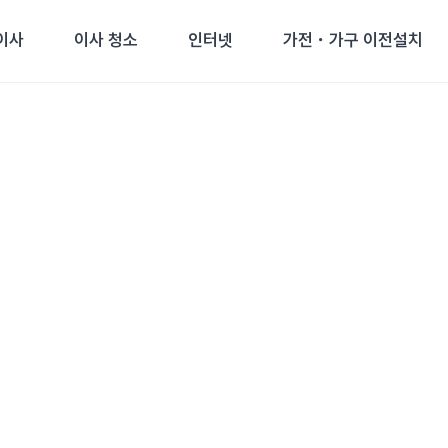
이사
이사 청소
인터넷
가전・가구 이전설치