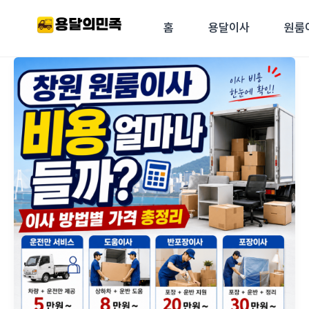
콘텐츠로
건너뛰기
홈
용달이사
원룸