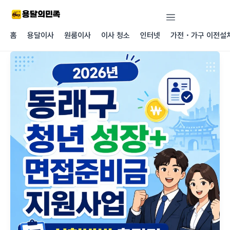
콘텐츠로
건너뛰기
홈
용달이사
원룸이사
이사 청소
인터넷
가전・가구 이전설