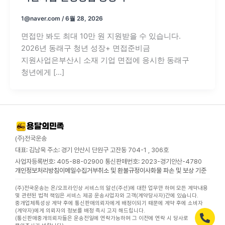
1@naver.com
/
6월 28, 2026
면접만 봐도 최대 10만 원 지원받을 수 있습니다.
2026년 동래구 청년 성장+ 면접준비금
지원사업은부산시 소재 기업 면접에 응시한 동래구
청년에게 […]
(주)전국운송
대표: 김남욱 주소: 경기 안산시 단원구 고잔동 704-1 , 306호
사업자등록번호: 405-88-02900 통신판매번호: 2023-경기안산-4780
개인정보처리방침
이메일수집거부
취소 및 환불규정
이사화물 파손 및 보상 기준
(주)전국운송는 온/오프라인상 서비스의 알선(주선)에 대한 업무만 하며 모든 계약내용
및 관련된 법적 책임은 서비스 제공 운송사업자와 고객(계약당사자)간에 있습니다.
중개업체특성상 계약 후에 통신판매의뢰자에게 배정이되기 때문에 계약 후에 소비자
(계약자)에게 의뢰자의 정보를 배정 즉시 고지 해드립니다.
(통신판매중개의뢰자들은 운송전일에 연락가능하며 그 이전에 연락 시 당사로