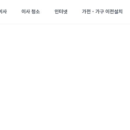
이사
이사 청소
인터넷
가전・가구 이전설치