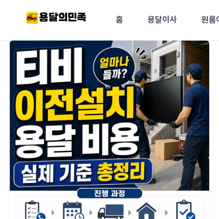
콘텐츠로
건너뛰기
홈
용달이사
원룸