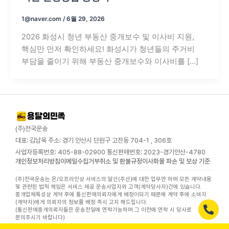
1@naver.com
/
6월 29, 2026
2026 화성시 청년 부동산 중개보수 및 이사비 지원,
핵심만 먼저 확인하세요! 화성시가 청년들의 주거비
부담을 줄이기 위해 부동산 중개보수와 이사비를 […]
(주)전국운송
대표: 김남욱 주소: 경기 안산시 단원구 고잔동 704-1 , 306호
사업자등록번호: 405-88-02900 통신판매번호: 2023-경기안산-4780
개인정보처리방침
이메일수집거부
취소 및 환불규정
이사화물 파손 및 보상 기준
(주)전국운송는 온/오프라인상 서비스의 알선(주선)에 대한 업무만 하며 모든 계약내용
및 관련된 법적 책임은 서비스 제공 운송사업자와 고객(계약당사자)간에 있습니다.
중개업체특성상 계약 후에 통신판매의뢰자에게 배정이되기 때문에 계약 후에 소비자
(계약자)에게 의뢰자의 정보를 배정 즉시 고지 해드립니다.
(통신판매중개의뢰자들은 운송전일에 연락가능하며 그 이전에 연락 시 당사로
문의주시기 바랍니다)