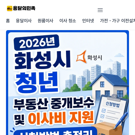
콘텐츠로
건너뛰기
홈
용달이사
원룸이사
이사 청소
인터넷
가전・가구 이전설