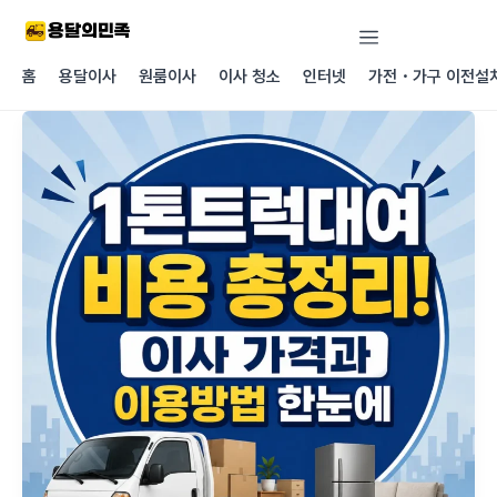
콘텐츠로
건너뛰기
홈
용달이사
원룸이사
이사 청소
인터넷
가전・가구 이전설